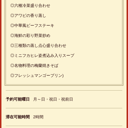
◎六種冷菜盛り合わせ
◎アワビの香り蒸し
この店舗情報をシェアする
◎中華風ビーフステーキ
◎海鮮の彩り野菜炒め
『春蘭(しゅんらん)』全８品 7000円 ◆ アワビ、海鮮の炒
め、牛肉のステーキ等 本場満喫コース! | 梅蘭 MARK IS み
◎三種類の蒸し点心盛り合わせ
なとみらい店
◎ミニフカヒレ姿煮込み入りスープ
神奈川県横浜市西区みなとみらい３-5-1 MARK IS みなとみらい4F
https://bairan-markisminatomirai.owst.jp/courses/193081824
◎名物料理の梅蘭焼きそば
◎フレッシュマンゴープリン)
お店情報をコピー
予約可能曜日
月～日・祝日・祝前日
閉じる
滞在可能時間
2時間