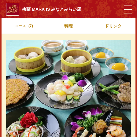
梅蘭 MARK IS みなとみらい店
料理
ドリンク
コース
(7)