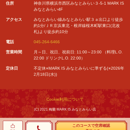
住所
神奈川県横浜市西区みなとみらい３-5-1 MARK IS
みなとみらい4F
アクセス
みなとみらい線みなとみらい駅３ａ出口より徒歩
約1分/ＪＲ京浜東北・根岸線桜木町駅東口(北改
札)より徒歩約10分
電話
045-264-6466
営業時間
月～日、祝日、祝前日: 11:00～23:00 （料理L.O.
22:00 ドリンクL.O. 22:00）
定休日
不定休※MARK IS みなとみらいに準ずる(※2026年
2月18日(水))
Cookie利用について
(C) 2021 梅蘭 MARK IS みなとみらい店
このコースで空席確認