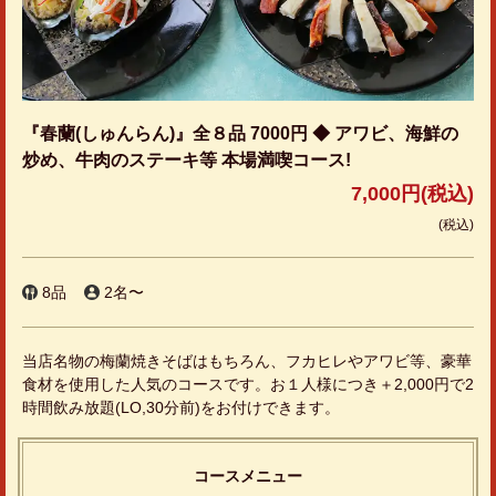
『春蘭(しゅんらん)』全８品 7000円 ◆ アワビ、海鮮の
炒め、牛肉のステーキ等 本場満喫コース!
7,000円
(税込)
(税込)
8品
2名〜
当店名物の梅蘭焼きそばはもちろん、フカヒレやアワビ等、豪華
食材を使用した人気のコースです。お１人様につき＋2,000円で2
時間飲み放題(LO,30分前)をお付けできます。
コースメニュー