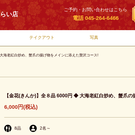
ご予約・お問い合わせはこちら
みらい店
電話 045-264-6466
テイクアウト
写真
 ◆ 大海老紅白炒め、蟹爪の揚げ物をメインに添えた贅沢コース!
【金花(きんか)】全８品 6000円 ◆ 大海老紅白炒め、蟹
6,000円
(税込)
8
品
2
名～