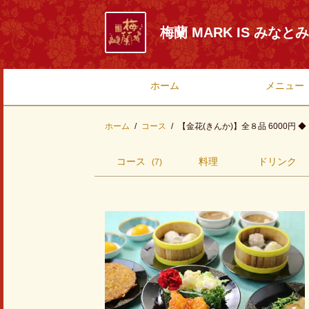
梅蘭 MARK IS みなと
ホーム
メニュー
ホーム
コース
【金花(きんか)】全８品 6000円
コース
料理
ドリンク
(7)